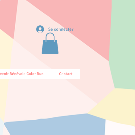
Se connecter
venir Bénévole Color Run
Contact