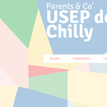
Parents & Co'
USEP d
Chilly
Accueil
L'Association
L'