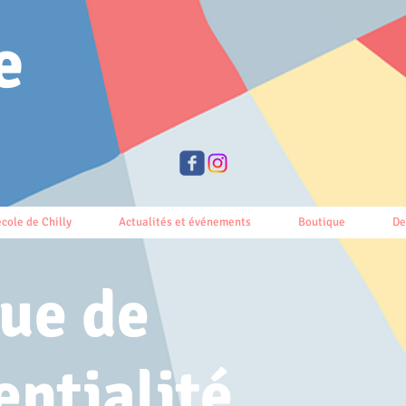
e
école de Chilly
Actualités et événements
Boutique
De
que de
entialité