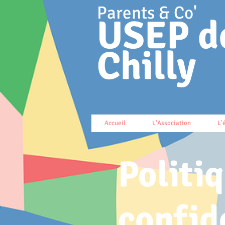
Parents & Co'
USEP d
Chilly
Accueil
L'Association
L'
Politi
confid