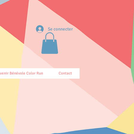
Se connecter
venir Bénévole Color Run
Contact