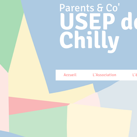
Parents & Co'
USEP d
Chilly
Accueil
L'Association
L'