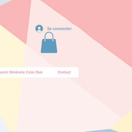
Se connecter
venir Bénévole Color Run
Contact